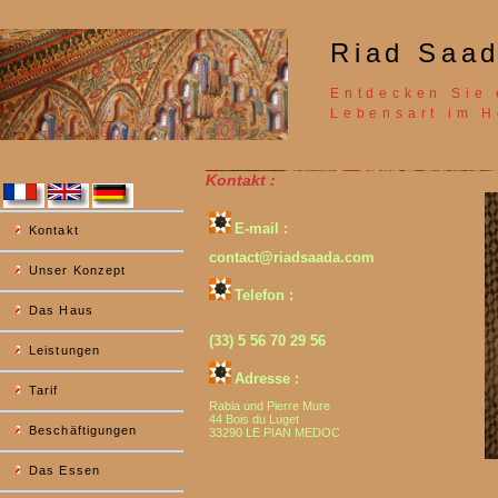
Riad Saad
Entdecken Sie 
Lebensart im H
Kontakt :
E-mail :
Kontakt
contact@riadsaada.com
Unser Konzept
Telefon :
Das Haus
(33) 5 56 70 29 56
Leistungen
Adresse :
Tarif
Rabia und Pierre Mure
44 Bois du Luget
Beschäftigungen
33290 LE PIAN MEDOC
Das Essen