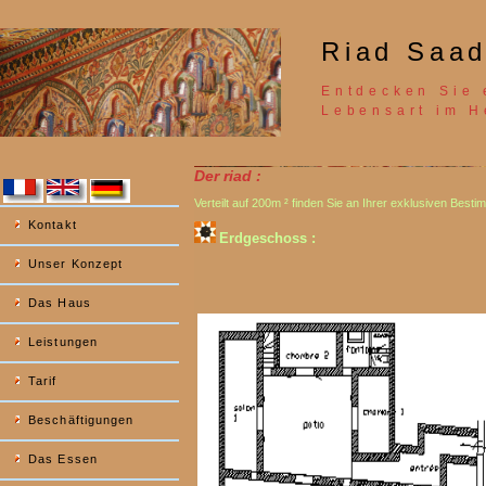
Riad Saad
Entdecken Sie 
Lebensart im H
Der riad :
Verteilt auf 200m ² finden Sie an Ihrer exklusiven Best
Kontakt
Erdgeschoss :
Unser Konzept
Das Haus
Leistungen
Tarif
Beschäftigungen
Das Essen